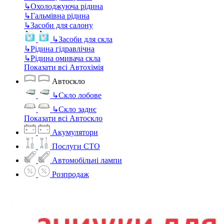
↳
Охолоджуюча рідина
↳
Гальмівна рідина
↳
Засоби для салону
↳
Засоби для скла
↳
Рідина гідравлічна
↳
Рідина омивача скла
Показати всі Автохімія
Автоскло
↳
Скло лобове
↳
Скло заднє
Показати всі Автоскло
Акумулятори
Послуги СТО
Автомобільні лампи
Розпродаж