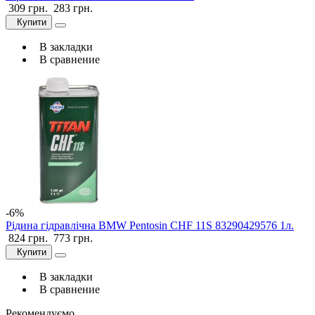
309 грн.
283 грн.
Купити
В закладки
В сравнение
-6%
Рідина гідравлічна BMW Pentosin CHF 11S 83290429576 1л.
824 грн.
773 грн.
Купити
В закладки
В сравнение
Рекомендуємо