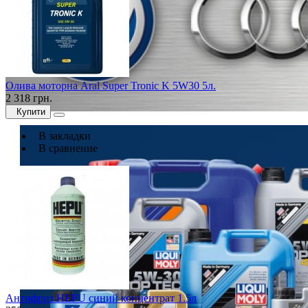
Олива моторна Aral Super Tronic K 5W30 5л.
2 318 грн.
Купити
В закладки
В сравнение
Антифриз HEPU синий концентрат 1.5л