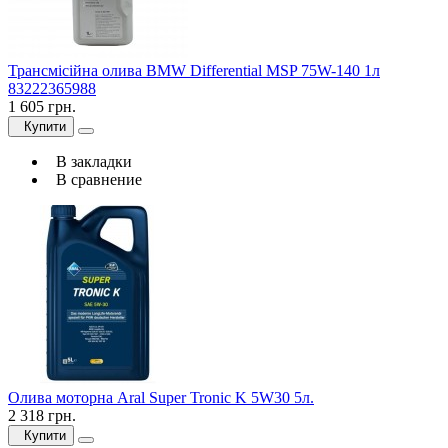
Трансмісійна олива BMW Differential MSP 75W-140 1л
83222365988
1 605 грн.
Купити
В закладки
В сравнение
Олива моторна Aral Super Tronic K 5W30 5л.
2 318 грн.
Купити