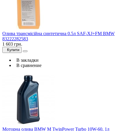
Олива трансмісійна синтетична 0.5л SAF-XJ+FM BMW
83222282583
1 603 грн.
Купити
В закладки
В сравнение
Моторна олива BMW M TwinPower Turbo 10W-60, 1л