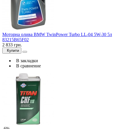
Моторна олива BMW TwinPower Turbo LL-04 5W-30 5л
83215B65F02
2 833 грн.
Купити
В закладки
В сравнение
-6%