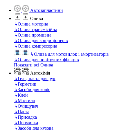
Автозапчастини
Олива
↳
Олива моторна
↳
Олива трансмісійна
↳
Олива промивна
↳
Олива для кондиціонерів
↳
Олива компресорна
↳
Олива для мотовилок і амортизаторів
↳
Олива для повітряних фільтрів
Показати всі Олива
Автохімія
↳
Гель, паста для рук
↳
Герметик
↳
Засоби для коліс
↳
Клей
↳
Мастило
↳
Очищувач
↳
Паста
↳
Присадка
↳
Промивка
↳
Засоби для кузова