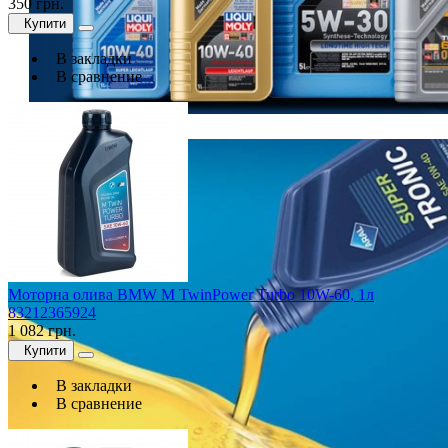
350 грн.
Купити
В закладки
В сравнение
Моторна олива BMW M TwinPower Turbo 10W-60, 1л
83212365924
1 082 грн.
Купити
В закладки
В сравнение