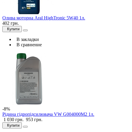
Олива моторна Aral HighTronic 5W40 1л.
402 грн.
Купити
В закладки
В сравнение
-8%
Рідина гідропідсилювача VW G004000M2 1л.
1 030 грн.
953 грн.
Купити